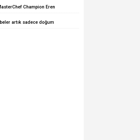
asterChef Champion Eren
aşıkçı Found Dead at Home
beler artık sadece doğum
aptırmıyor!