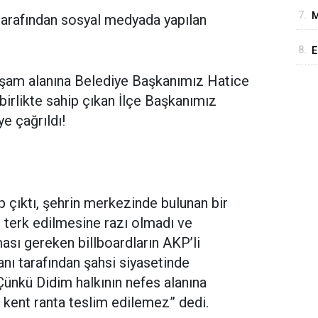
7.
M
tarafından sosyal medyada yapılan
K
8.
E
y
yaşam alanına Belediye Başkanımız Hatice
irlikte sahip çıkan İlçe Başkanımız
e çağrıldı!
 çıktı, şehrin merkezinde bulunan bir
 terk edilmesine razı olmadı ve
ası gereken billboardların AKP’li
nı tarafından şahsi siyasetinde
 Çünkü Didim halkının nefes alanına
kent ranta teslim edilemez” dedi.