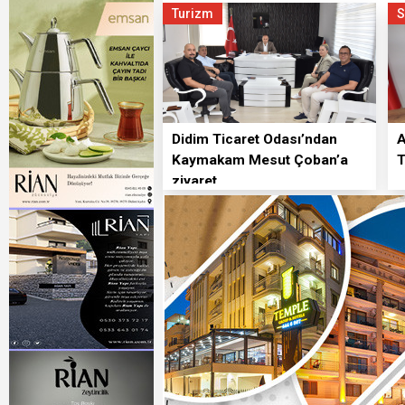
Turizm
S
18:10 - 2026 yılı Yüksek Askerî
17:44 - Özgür Özel'in Grup To
10:42 - Bir Düğünden Festival
20:07 - Didim Ticaret Odası’
Didim Ticaret Odası’ndan
A
Kaymakam Mesut Çoban’a
T
ziyaret