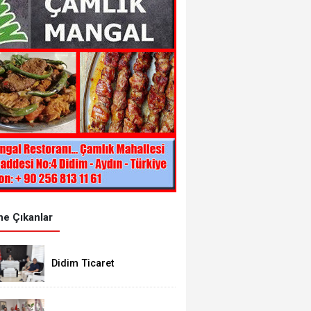
e Çıkanlar
Didim Ticaret
Odası’ndan Kaymakam
Mesut Çoban’a ziyaret