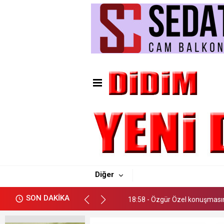
10:42 - Bir Düğünden Festival
20:07 - Didim Ticaret Odası’
19:32 - Abidin Bilgin MHP Didim 
Diğer
18:58 - Özgür Özel konuşmasın
SON DAKİKA
18:48 - Kılıçdaroğlu'nun Konuş
18:24 - Kemal Kılıçdaroğlu CH