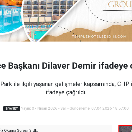
çe Başkanı Dilaver Demir ifadeye ç
ark ile ilgili yaşanan gelişmeler kapsamında, CHP 
ifadeye çağrıldı.
Yayın: 07 Nisan 2026 - Salı - Güncelleme: 07.04.2026 18:57:00
SIYASET
Okuma Süresi: 3 dk.