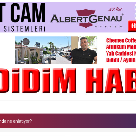
 Alanına Uzanan Dostluk
ndan Kaymakam Mesut Çoban’a ziyaret
İlçe Teşkilatı'nı Ziyaret Etti
da ne anlatıyor?
ması Ne Anlatıyor?
P Grup Toplantısı Konuşmasının Tam Metni (Video)