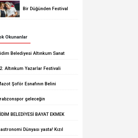
Bir Düğünden Festival
Alanına Uzanan Dostluk
k Okunanlar
idim Belediyesi Altınkum Sanat
okağı’nda Sanat ve Dayanışmayı
2. Altınkum Yazarlar Festivali
uluşturdu
ugün başlıyor
azot Şoför Esnafının Belini
üktü: Barış Şam’dan Çarpıcı
rabzonspor geleceğin
ağrı
ukaku'sunu aldı
İDİM BELEDİYESİ BAYAT EKMEK
UTULARINI KENT GENELİNDE
astronomi Dünyası yasta! Kızıl
AYGINLAŞTIRIYOR
akal Eren öldü