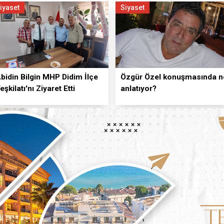
iyaset
Siyaset
 Şûra (YAŞ) kararları
plantısı Konuşmasının Tam Metni
 Alanına Uzanan Dostluk
ndan Kaymakam Mesut Çoban’a ziyaret
bidin Bilgin MHP Didim İlçe
Özgür Özel konuşmasında n
eşkilatı'nı Ziyaret Etti
anlatıyor?