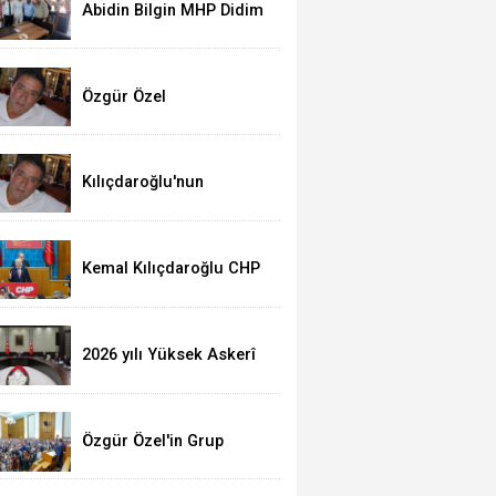
Abidin Bilgin MHP Didim
İlçe Teşkilatı'nı Ziyaret
Etti
Özgür Özel
konuşmasında ne
anlatıyor?
Kılıçdaroğlu'nun
Konuşması Ne
Anlatıyor?
Kemal Kılıçdaroğlu CHP
Grup Toplantısı
Konuşmasının Tam
Metni (Video)
2026 yılı Yüksek Askerî
Şûra (YAŞ) kararları
Özgür Özel'in Grup
Toplantısı Konuşmasının
Tam Metni