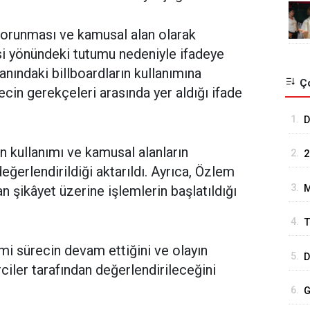
korunması ve kamusal alan olarak
i yönündeki tutumu nedeniyle ifadeye
alanındaki billboardların kullanımına
Ço
recin gerekçeleri arasında yer aldığı ifade
1.
D
S
n kullanımı ve kamusal alanların
2.
2
B
erlendirildiği aktarıldı. Ayrıca, Özlem
b
3.
n şikâyet üzerine işlemlerin başlatıldığı
M
B
4.
T
Ç
L
esmi sürecin devam ettiğini ve olayın
5.
D
ciler tarafından değerlendirileceğini
K
6.
G
Y
S