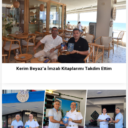
Kerim Beyaz’a İmzalı Kitaplarımı Takdim Ettim