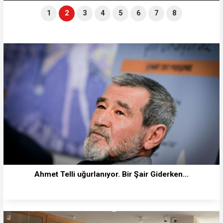
1
2
3
4
5
6
7
8
Ahmet Telli uğurlanıyor. Bir Şair Giderken...