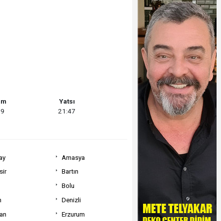
am
Yatsı
19
21:47
ay
Amasya
sir
Bartın
Bolu
m
Denizli
can
Erzurum