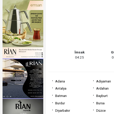
18:24 - Kemal Kılıçdaroğlu CH
18:10 - 2026 yılı Yüksek Askerî
17:44 - Özgür Özel'in Grup To
10:42 - Bir Düğünden Festival
20:07 - Didim Ticaret Odası’
İmsak
G
04:25
0
Adana
Adıyaman
Antalya
Ardahan
Batman
Bayburt
Burdur
Bursa
Diyarbakır
Düzce