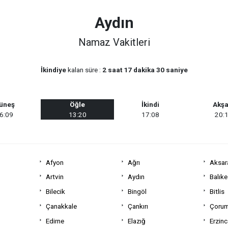
P Grup Toplantısı Konuşmasının Tam Metni (Video)
Aydın
 Şûra (YAŞ) kararları
Namaz Vakitleri
plantısı Konuşmasının Tam Metni
İkindiye
kalan süre :
2 saat 17 dakika 30 saniye
 Alanına Uzanan Dostluk
ndan Kaymakam Mesut Çoban’a ziyaret
üneş
Öğle
İkindi
Akş
6:09
13:20
17:08
20:
Afyon
Ağrı
Aksar
Artvin
Aydın
Balıke
Bilecik
Bingöl
Bitlis
Çanakkale
Çankırı
Çoru
Edirne
Elazığ
Erzin