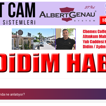
 Alanına Uzanan Dostluk
ndan Kaymakam Mesut Çoban’a ziyaret
İlçe Teşkilatı'nı Ziyaret Etti
da ne anlatıyor?
ması Ne Anlatıyor?