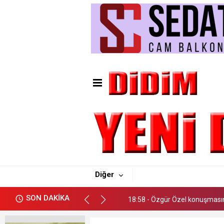
10:42 - Bir Düğünden Festival
20:07 - Didim Ticaret Odası’
Diğer
19:32 - Abidin Bilgin MHP Didim 
SON DAKİKA
18:58 - Özgür Özel konuşmasın
18:48 - Kılıçdaroğlu'nun Konuş