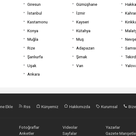
Giresun
Gümüşhane
Hakka
İstanbul
İzmir
Kahra
Kastamonu
Kayseri
Kırıkk
Konya
Kütahya
Malat
Muğla
Muş
Nevşe
Rize
Adapazarı
Sams
Şanlıurfa
Şırnak
Tekir
Uşak
Van
Yalov
Ankara
ne Ekle
Rss
Künyemiz
Hakkımızda
Kurumsal
Bize
Fotoğraflar
Videolar
Yazarlar
Anketler
Sayfalar
Gazete Manşetler