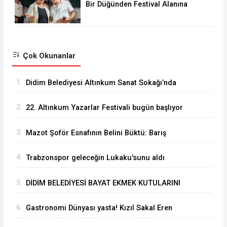
Bir Düğünden Festival Alanına
Uzanan Dostluk
Çok Okunanlar
1.
Didim Belediyesi Altınkum Sanat Sokağı’nda
Sanat ve Dayanışmayı Buluşturdu
2.
22. Altınkum Yazarlar Festivali bugün başlıyor
3.
Mazot Şoför Esnafının Belini Büktü: Barış
Şam’dan Çarpıcı Çağrı
4.
Trabzonspor geleceğin Lukaku'sunu aldı
5.
DİDİM BELEDİYESİ BAYAT EKMEK KUTULARINI
KENT GENELİNDE YAYGINLAŞTIRIYOR
6.
Gastronomi Dünyası yasta! Kızıl Sakal Eren
öldü