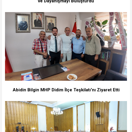
ve Dayanışmayı Buluşturdu
Abidin Bilgin MHP Didim İlçe Teşkilatı'nı Ziyaret Etti