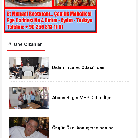
Öne Çıkanlar
Didim Ticaret Odası’ndan
Kaymakam Mesut Çoban’a ziyaret
Abidin Bilgin MHP Didim İlçe
Teşkilatı'nı Ziyaret Etti
Özgür Özel konuşmasında ne
anlatıyor?