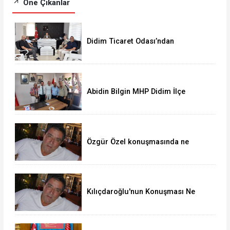
Öne Çıkanlar
Didim Ticaret Odası’ndan
Kaymakam Mesut Çoban’a ziyaret
Abidin Bilgin MHP Didim İlçe
Teşkilatı'nı Ziyaret Etti
Özgür Özel konuşmasında ne
anlatıyor?
Kılıçdaroğlu'nun Konuşması Ne
Anlatıyor?