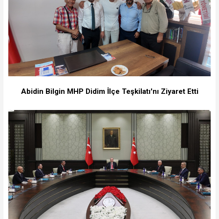
Abidin Bilgin MHP Didim İlçe Teşkilatı'nı Ziyaret Etti