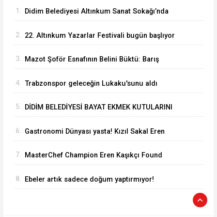
1.
Didim Belediyesi Altınkum Sanat Sokağı’nda
Sanat ve Dayanışmayı Buluşturdu
2.
22. Altınkum Yazarlar Festivali bugün başlıyor
3.
Mazot Şoför Esnafının Belini Büktü: Barış
Şam’dan Çarpıcı Çağrı
4.
Trabzonspor geleceğin Lukaku'sunu aldı
5.
DİDİM BELEDİYESİ BAYAT EKMEK KUTULARINI
KENT GENELİNDE YAYGINLAŞTIRIYOR
6.
Gastronomi Dünyası yasta! Kızıl Sakal Eren
öldü
7.
MasterChef Champion Eren Kaşıkçı Found
Dead at Home
8.
Ebeler artık sadece doğum yaptırmıyor!