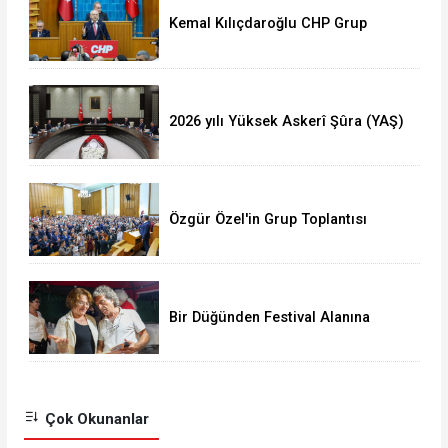
Kemal Kılıçdaroğlu CHP Grup
Toplantısı Konuşmasının Tam Metni
(Video)
2026 yılı Yüksek Askerî Şûra (YAŞ)
kararları
Özgür Özel'in Grup Toplantısı
Konuşmasının Tam Metni
Bir Düğünden Festival Alanına
Uzanan Dostluk
Çok Okunanlar