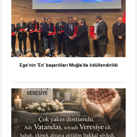
Ege’nin ‘En’ başarılıları Muğla’da ödüllendirildi