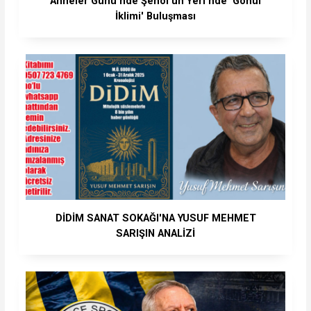
Anneler Günü’nde Şenol'un Yeri'nde 'Gönül
İklimi' Buluşması
DİDİM SANAT SOKAĞI'NA YUSUF MEHMET
SARIŞIN ANALİZİ